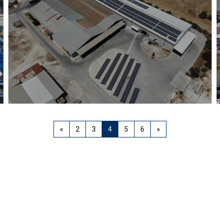
«
2
3
4
5
6
»