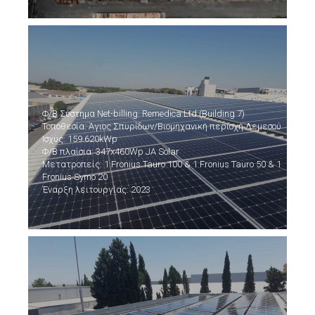
Φ/Β Σύστημα Net-billing: Remedica Ltd (Building 7)
Τοποθεσία: Άγιος Σπυρίδων/Βιομηχανική περιοχή Λεμεσού
Ισχύς: 159.620kWp
Φ/Β πλαίσια: 347x460Wp JA Solar
Μετατροπείς: 1 Fronius Tauro 100 & 1 Fronius Tauro 50 & 1
Fronius Symo 20
Έναρξη λειτουργίας: 2023