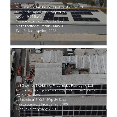
Φ/Β Σύστημα Net-billing: T.C. Christoforou Ltd
Τοποθεσία: Αραδίππου/Λάρνακα
Ισχύς: 19.665kWp
Φ/Β πλαίσια: 57x345Wp Ja Solar
Μετατροπέας: Fronius Symo 20
Έναρξη λειτουργίας: 2022
Φ/Β Σύστημα Net-billing: P. Ioannides Packaging Ltd
Τοποθεσία: Βιομηχανική περιοχή Αραδίππου/Λάρνακα
Ισχύς: 294.3kWp
Φ/Β πλαίσια: 540x545Wp JA Solar
Μετατροπείς: 3 Fronius Tauro 100
Έναρξη λειτουργίας: 2023