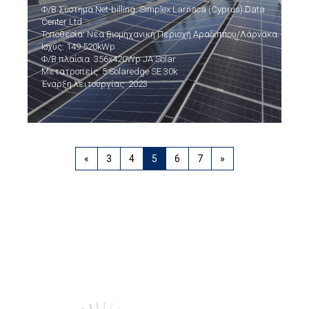
Φ/Β Σύστημα Net-billing: Simplex Larnaca (Cyprus) Data
Center Ltd.
Τοποθεσία: Νέα Βιομηχανική Περιοχή Αραδίππου/Λάρνακα.
Ισχύς: 149.520kWp
Φ/Β πλαίσια: 356x420Wp JA Solar
Μετατροπείς: 5 Solaredge SE 30k
Έναρξη λειτουργίας: 2023
«
3
4
5
6
7
»