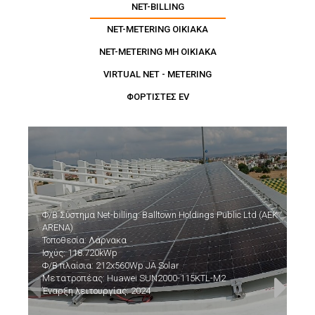
NET-BILLING
NET-METERING ΟΙΚΙΑΚΑ
NET-METERING ΜΗ ΟΙΚΙΑΚΑ
VIRTUAL NET - METERING
ΦΟΡΤΙΣΤΕΣ EV
Φ/Β Σύστημα Net-billing: Balltown Holdings Public Ltd (AEK
ARENA)
Τοποθεσία: Λάρνακα
Ισχύς: 118.720kWp
Φ/Β πλαίσια: 212x560Wp JA Solar
Μετατροπέας: Huawei SUN2000-115KTL-M2
Έναρξη λειτουργίας: 2024