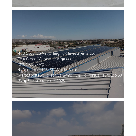
Φ/Β Σύστημα Net-billing: KIK Investments Ltd
Τοποθεσία: Ύψωνας / Λέμεσος
Ισχύς: 63.8kWp
Φ/Β πλαίσια: 116x550Wp JA Solar.
Μετατροπείς: 1xFronius Symo 15 & 1x Fronius Tauro Eco 50
Έναρξη λειτουργίας: 2023