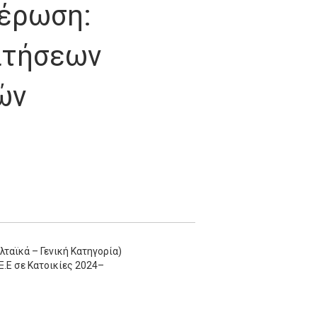
μέρωση:
ιτήσεων
ών
ταϊκά – Γενική Κατηγορία)
.Ε σε Κατοικίες 2024–